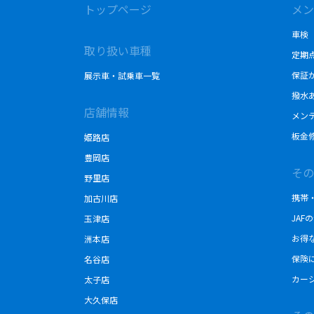
トップページ
メン
車検
取り扱い車種
定期
保証
展示車・試乗車一覧
撥水
店舗情報
メン
板金
姫路店
豊岡店
その
野里店
携帯
加古川店
JAF
玉津店
お得
洲本店
保険
名谷店
カー
太子店
大久保店