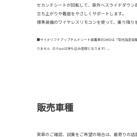
セカンドシートが回転して、車外へスライドダウン
立ち上がりや着座をやさしくサポートします。
標準装備のワイヤレスリモコンを使って、乗り降り
■サイドリフトアップチルトシート装着車の2WDは「型式指定自
りません（E-Fourは持ち込み登録となります）。
販売車種
実車のご確認、試乗をご希望の場合は、最寄りの店