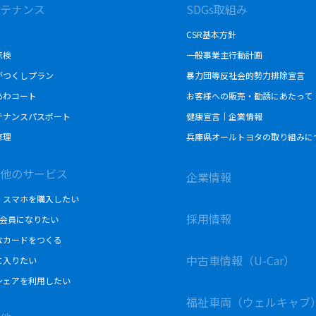
テナンス
SDGs取組み
CSR基本方針
点検
一般事業主行動計画
がつくしプラン
暴力団等反社会的勢力排除宣言
あわコート
お客様への販売・勧誘にあたって
テナンスパスポート
健康宣言｜企業情報
修理
兵庫県オールトヨタの取り組みに
他のサービス
企業情報
・スマホを購入したい
採用情報
の会員になりたい
なカードをつくる
中古車情報（U-Car）
に入りたい
シェアを利用したい
福祉車両（ウェルキャブ