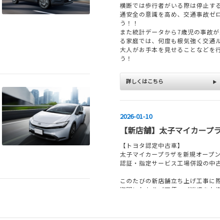
横断では歩行者がいる際は停止す
通安全の意識を高め、交通事故ゼ
う！！
また統計データから7歳児の事故が
る家庭では、何度も根気強く交通
大人がお手本を見せることなどを
う！
詳しくはこちら
2026-01-10
【新店舗】太子マイカープ
【トヨタ認定中古車】
太子マイカープラザを新規オープ
認証・指定サービス工場併設の中
このたびの新店舗立ち上げ工事に
期間にわたりご不便・ご迷惑をお
おかげさまで工事が無事完了し、
た。 快適な環境と、充実したサー
ます。