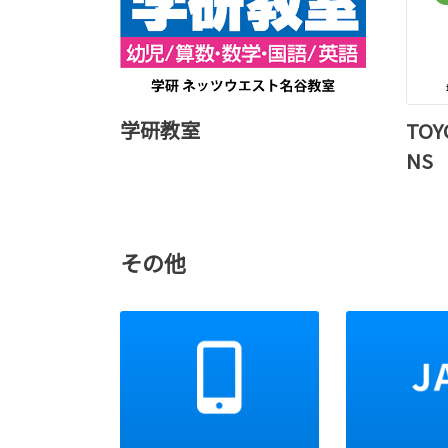
今回の新型「ハイラックス」は 力強さと先進性を調
和させた外観デザインへ一新し、パワートレーンには
高出力かつ優れた耐久性を誇る1GDディーゼルエン
ジンを採用しました。走行性能を高めるとともに、
安全装備やコネクティッド機能も充実。日常の移動か
らアウトドアまで、幅広いシーンで快適かつ安心してご
学研教室
TOY
NS
詳しくはこちら
2026-05-14
新型ランドクルーザーFJ 発表
その他
今回、ランクルの3シリーズ（“300”、“250”、“7
0”）に加え、新たに「FJ」が追加されました。「F
J」は、ランクルが長年にわたり培ってきた「信頼
性・耐久性・悪路走破性」や、ランクル伝統の居住
性と積載性を考慮したスクエアなキャビンを継承し
ながら、サイコロをモチーフとしたアイコニックなデザ
を融合させました。
詳しくはこちら