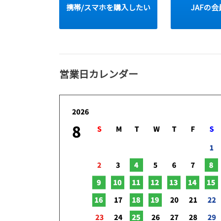
携帯/スマホを購入したい
JAFの
2026-04-10
ノア 一部改良！！
今回の一部改良から、カーボンニュートラルの実現
に向けて、標準車はハイブリット車のみになります。
営業日カレンダー
またエアロデザインのS-Xグレードを新たに設定し、
ボディーカラーに新色が全グレード追加されました。
詳しくはこちら
2026-04-10
ヴォクシー 一部改良！！
今回の一部改良から、カーボンニュートラルの実現
に向けて、標準車はハイブリット車のみになります。
またフロント周りの意匠変更し、ボディとの一体感を
演出するとともにボディーカラーに新色が全グレード
追加されました。