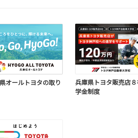
皆様のご来店心よりお待ちしてお
詳しくはこちら
2026-01-01
新春ご挨拶
新年あけましておめでとうござい
旧年中は格別のご厚情を賜り、誠
いました。
たくさんのお客様との出逢いに支
謝申しあげます。
兵庫県トヨタ販売店８
県オールトヨタの取り
本年も変わらぬお引き立て、一層
学金制度
2026 元旦
ネッツトヨタウエスト兵庫株式会
2025-12-12
【新店舗】太子マイカープ
オープン日：2026年1月10日（土