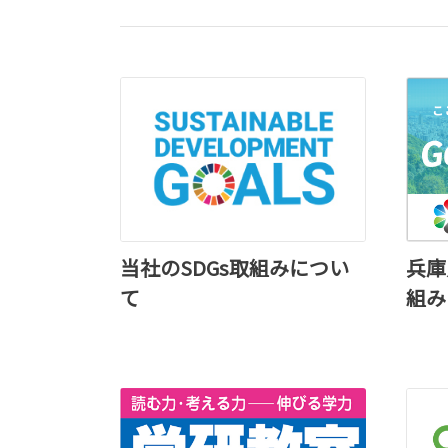
今回の一部改良では、新ボディカラーのニュートラル
ブラックが全グレードに加わりました。また「Execu
tive Loungeグレード」の内装加飾をブロンズスパッ
タリングへ統一されました。
詳しくはこちら
2026-06-03
アルファード 一部改良！！
今回の一部改良では、ZグレードにPHEVモデルを追
加設定し、充実した装備のGグレード(HEVモデル)を
兵庫
当社のSDGs取組みについ
新設定しました。また新ボディカラーのニュートラル
組み
て
ブラックが全グレードに加わりました。
詳しくはこちら
2026-05-28
新型ハイラックス発表！！