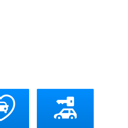
ンします。
古車展示店舗です。
番地5
２０２５
戸市中央区）
「bZ4X」や「クラウンFCEV」などの車両展示やト
lk
の試乗体験を実施致します
。またクルマの楽
T」
ト」や自分自身でクルマをデザインし走らせる楽しさ
グ」などお子様から大人まで楽しめるコンテンツが目
す！