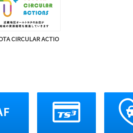
【トヨタ認定中古車】
太子マイカープラザを新規オープ
認証・指定サービス工場併設の中
〒671-1523
兵庫県揖保郡太子町東南字後田347
利用いただけます。
TEL 079-278-5111
OTA CIRCULAR ACTIO
FAX 079-278-5112
2025-10-31
兵庫カーライフ・フェスタ
兵庫カーライフ・フェスタ2025
開催日：11月8日(土)・9日(日)
時 間：10：00～16：00
場 所：神戸メリケンパーク（神
兵庫県オールトヨタのブースでは、
ヨタの新しい小型モビリティ「C⁺wa
しさを体験できる「キッズEVカー
インを採用するなど「楽しさ」
を体験できる「スケッチレーシン
白押しです。
皆様のご来場をお待ちしておりま