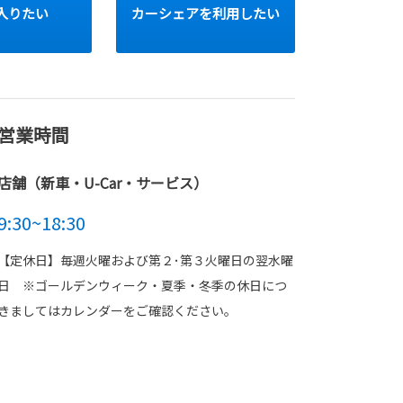
入りたい
カーシェアを利用したい
営業時間
は秋の全国交通安全運
にクルマ対歩行者
店舗（新車・U-Car・サービス）
、兵庫県のトヨタ
ェック」チラシを
9:30~18:30
発を行います。
キーホルダー」をプレゼントします！！
ゼントは無くなり次第終了致します。
【定休日】毎週火曜および第２･第３火曜日の翌水曜
日 ※ゴールデンウィーク・夏季・冬季の休日につ
きましてはカレンダーをご確認ください。
謝祭！