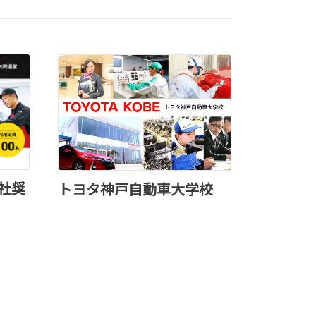
ります！
ます。
にありがとうござ
えられ、心より感
社奨
トヨタ神戸自動車大学校
のご愛顧のほどよろしくお願い申し上げます。
社
ラザ
）