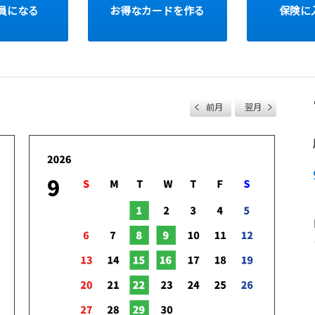
会員になる
お得なカードを作る
保険に
詳しくはこちら
2025-09-21
秋の交通安全運動2025
前月
翌月
9/21(日)～9/30(火)の10日間
動期間です。
日没が早まる秋は、薄暮・夜間帯
の死亡交通事故が多発している為
販売店では、「服装見えやすさチ
配布し、交通事故を防ぐための啓
またご来店のお客様には「反射材
※「反射材キーホルダー」のプレ
詳しくはこちら
2025-09-19
10月4日・5日は名谷店大感