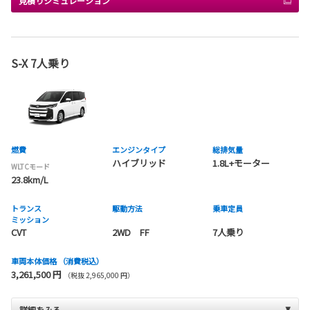
見積りシミュレーション
S-X 7人乗り
燃費
エンジンタイプ
総排気量
ハイブリッド
1.8L+モーター
WLTCモード
23.8km/L
トランス
駆動方法
乗車定員
ミッション
CVT
2WD FF
7人乗り
車両本体価格
（消費税込）
3,261,500 円
（税抜 2,965,000 円）
詳細をみる