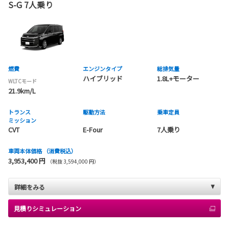
S-G 7人乗り
燃費
エンジンタイプ
総排気量
ハイブリッド
1.8L+モーター
WLTCモード
21.9km/L
トランス
駆動方法
乗車定員
ミッション
CVT
E-Four
7人乗り
車両本体価格
（消費税込）
3,953,400 円
（税抜 3,594,000 円）
詳細をみる
見積りシミュレーション