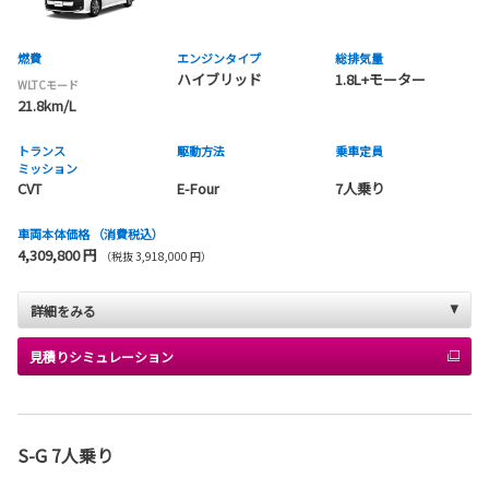
燃費
エンジンタイプ
総排気量
ハイブリッド
1.8L+モーター
WLTCモード
21.8km/L
トランス
駆動方法
乗車定員
ミッション
CVT
E-Four
7人乗り
車両本体価格
（消費税込）
4,309,800 円
（税抜 3,918,000 円）
詳細をみる
見積りシミュレーション
S-G 7人乗り