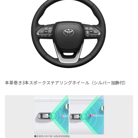
本革巻き3本スポークステアリングホイール（シルバー加飾付）