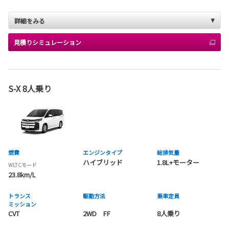
詳細をみる
見積りシミュレーション
S-X 8人乗り
燃費
エンジンタイプ
総排気量
ハイブリッド
1.8L+モーター
WLTCモード
23.8km/L
トランス
駆動方法
乗車定員
ミッション
CVT
2WD FF
8人乗り