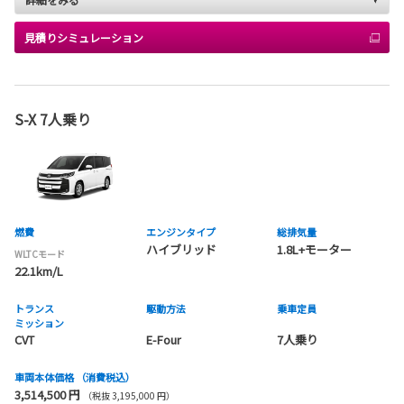
見積りシミュレーション
S-X 7人乗り
燃費
エンジンタイプ
総排気量
ハイブリッド
1.8L+モーター
WLTCモード
22.1km/L
トランス
駆動方法
乗車定員
ミッション
CVT
E-Four
7人乗り
車両本体価格
（消費税込）
3,514,500 円
（税抜 3,195,000 円）