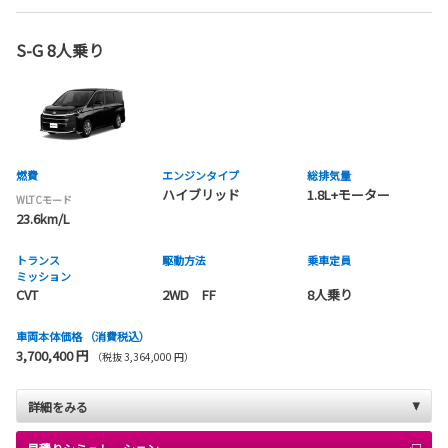
S-G 8人乗り
燃費
エンジンタイプ
総排気量
ハイブリッド
1.8L+モーター
WLTCモード
23.6km/L
トランス
駆動方法
乗車定員
ミッション
CVT
2WD FF
8人乗り
車両本体価格
（消費税込）
3,700,400 円
（税抜 3,364,000 円）
詳細をみる