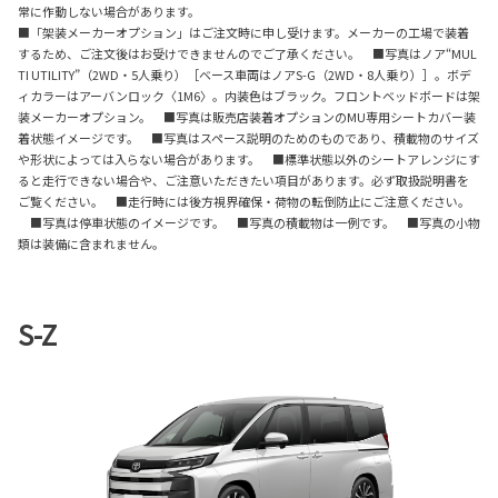
常に作動しない場合があります。
■「架装メーカーオプション」はご注文時に申し受けます。メーカーの工場で装着
するため、ご注文後はお受けできませんのでご了承ください。 ■写真はノア“MUL
TI UTILITY”（2WD・5人乗り）［ベース車両はノアS-G（2WD・8人乗り）］。ボデ
ィカラーはアーバンロック〈1M6〉。内装色はブラック。フロントベッドボードは架
装メーカーオプション。 ■写真は販売店装着オプションのMU専用シートカバー装
着状態イメージです。 ■写真はスペース説明のためのものであり、積載物のサイズ
や形状によっては入らない場合があります。 ■標準状態以外のシートアレンジにす
ると走行できない場合や、ご注意いただきたい項目があります。必ず取扱説明書を
ご覧ください。 ■走行時には後方視界確保・荷物の転倒防止にご注意ください。
■写真は停車状態のイメージです。 ■写真の積載物は一例です。 ■写真の小物
類は装備に含まれません。
S-Z