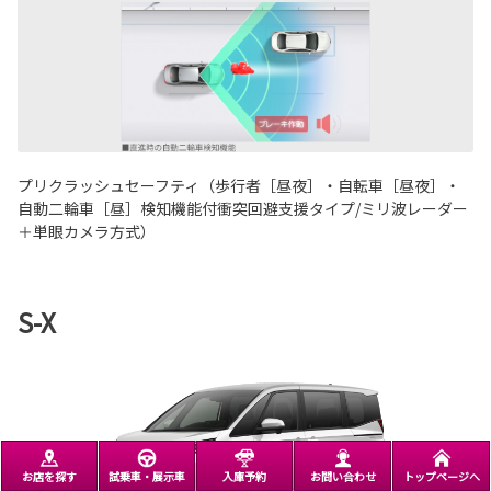
プリクラッシュセーフティ（歩行者［昼夜］・自転車［昼夜］・
自動二輪車［昼］検知機能付衝突回避支援タイプ/ミリ波レーダー
＋単眼カメラ方式）
S-X
お店を探す
試乗車・展示車
入庫予約
お問い合わせ
トップページへ