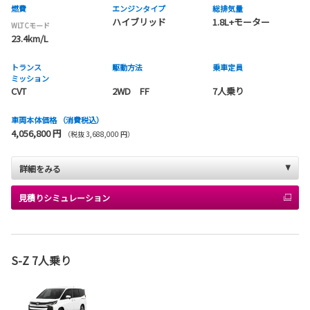
燃費
エンジンタイプ
総排気量
ハイブリッド
1.8L+モーター
WLTCモード
23.4km/L
トランス
駆動方法
乗車定員
ミッション
CVT
2WD FF
7人乗り
車両本体価格
（消費税込）
4,056,800 円
（税抜 3,688,000 円）
詳細をみる
見積りシミュレーション
S-Z 7人乗り