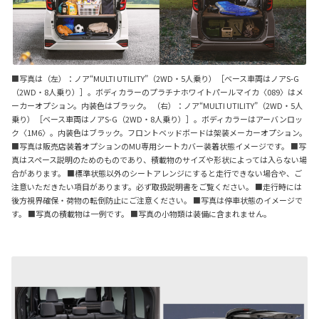
■写真は（左）：ノア“MULTI UTILITY”（2WD・5人乗り）［ベース車両はノアS-G
（2WD・8人乗り）］。ボディカラーのプラチナホワイトパールマイカ〈089〉はメ
ーカーオプション。内装色はブラック。 （右）：ノア“MULTI UTILITY”（2WD・5人
乗り）［ベース車両はノアS-G（2WD・8人乗り）］。ボディカラーはアーバンロッ
ク〈1M6〉。内装色はブラック。フロントベッドボードは架装メーカーオプション。
■写真は販売店装着オプションのMU専用シートカバー装着状態イメージです。 ■写
真はスペース説明のためのものであり、積載物のサイズや形状によっては入らない場
合があります。 ■標準状態以外のシートアレンジにすると走行できない場合や、ご
注意いただきたい項目があります。必ず取扱説明書をご覧ください。 ■走行時には
後方視界確保・荷物の転倒防止にご注意ください。 ■写真は停車状態のイメージで
す。 ■写真の積載物は一例です。 ■写真の小物類は装備に含まれません。