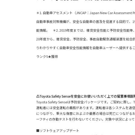
＊1. 自動車アセスメント（JNCAP：Japan New Car Assessm
自動車事故対策機構が、安全な自動車の普及を促進する目的で、1
能情報。 ＊2. 2019年度までは、衝突安全性能と予防安全性能
20年度から、衝突安全、予防安全、事故自動緊急通報装置を総合
りわかりやすく自動車安全性能情報を自動車ユーザーへ提供することに
ランク5★獲得
⚠Toyota Safety Senseを安全にお使いいただく上での留意事項説
Toyota Safety Senseは予防安全パッケージです。ご契約
運転者には安全運転の義務があります。運転者は各システムを過
につながり、重大な傷害におよぶか最悪の場合は死亡につながる
ーフティの作動テストを行わないでください。対象や状況によって
■ソフトウェアアップデート