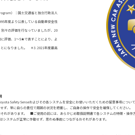
ent Program）：国土交通省と独立行政法人
995年度より公表している自動車安全性
等、別々の評価を行なっていましたが、20
的に評価、1～5★で表すことにより、よ
なりました。 ＊3. 2021年度最高
明
に際し、Toyota Safety Senseおよびその各システムを安全にお使いいただくための留意
信せず、常に自らの責任で周囲の状況を把握し、ご自身の操作で安全を確保してください。
おそれがあります。 ■ご使用の前には、あらかじめ取扱説明書で各システムの特徴・操作
はシステムが正常に作動せず、思わぬ事故につながるおそれがあります。