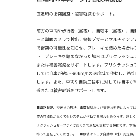
直進時の衝突回避・被害軽減をサポート。
前方の車両や歩行者（昼夜）、自転車（昼夜）、自
ーと単眼カメラで検出。警報ブザーとマルチインフ
で衝突の可能性を知らせ、ブレーキを踏めた場合は
ト。ブレーキを踏めなかった場合はプリクラッシュ
または被害軽減をサポートします。プリクラッシュ
しては自車が約5〜80km/hの速度域で作動し、衝
します。また、車両や自動二輪車に対しては自車が約
避または被害軽減をサポートします。
■道路状況、交差点の形状、車両状態および天候状態等によって
突の可能性がなくてもシステムが作動する場合もあります。詳し
リクラッシュセーフティはあくまで運転を支援する機能です。本機
持って運転してください。 ■数値はトヨタ自動車（株）測定値