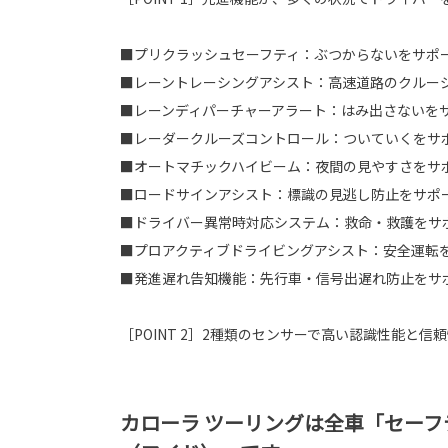
■プリクラッシュセーフティ：ぶつからないをサポ
■レーントレーシングアシスト：高速道路のクルー
■レーンディパーチャーアラート：はみ出さないを
■レーダークルーズコントロール：ついていくをサ
■オートマチックハイビーム：夜間の見やすさをサ
■ロードサインアシスト：標識の見逃し防止をサポ
■ドライバー異常時対応システム：救命・救護をサ
■プロアクティブドライビングアシスト：安全運転
■発進遅れ告知機能：先行車・信号出遅れ防止をサ
［POINT 2］2種類のセンサーで高い認識性能と信
カローラ ツーリングは全車「セーフ