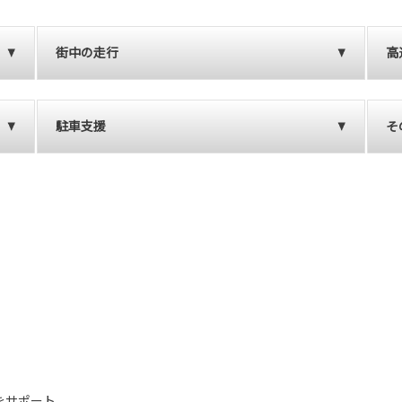
街中の走行
高
駐車支援
そ
ーをサポート。