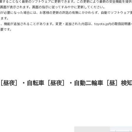
、販売店に入庫することなく最新のソフトウェアに更新できます。この更新により最新の安全機能を提
知画面が表示されます。画面の指示に従ってすみやかに更新してください。
新が必要になった場合には、お客様の更新の許諾の有無にかかわらず、自動でソフトウェア
ります。
機能が追加されることがあります。変更・追加された内容は、toyota.jp内の取扱説明
必要です。
［昼夜］・自転車［昼夜］・自動二輪車［昼］検知