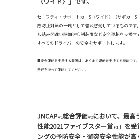
〈ワイド〉」です。
セーフティ・サポートカーS〈ワイド〉（サポカーS
故防止対策の一環として普及啓発しているものです
ル踏み間違い時加速抑制装置など安全運転を支援す
すべてのドライバーの安全をサポートします。
■安全運転を支援する装置は、あくまで運転を支援する機能です
責任を持って運転してください。
JNCAP
総合評価
において、最高
＊1
＊2
性能2021ファイブスター賞
」を受
＊3
ングの予防安全・衝突安全性能が高