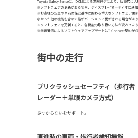
Toyota Safety Senseは、DCMによる無線通信により
※ソフトウェアの更新がある場合、ディスプレイオーディオに通
※お客様の安全や車両の保安基準に関わる重大なソフトウェア更
なかった他の機能も含めて最新バージョンに更新される場合があ
※ソフトウェアを更新すると、各機能の取り扱い方法が変わったり、
※無線通信によるソフトウェアアップデートはT-Connect契約が
街中の走行
プリクラッシュセーフティ（歩行者
レーダー＋単眼カメラ方式）
ぶつからないをサポート。
直進時の車両・歩行者検知機能