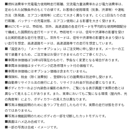
■燃料消費率や充電電力使用時走行距離、交流電力量消費率および電力消費率は、
定められた試験条件のもとでの値です。お客様の使用環境（気象、渋滞等）や運転
方法（急発進、エアコン使用等）に応じて大きく異なります。とくに1日当たりの走
行距離、バッテリーの充電状態、エアコン使用による影響を大きく受けます。
■WLTCモードは、市街地、郊外、高速道路の各走行モードを平均的な使用時間配分
で構成した国際的な走行モードです。市街地モードは、信号や渋滞等の影響を受け
る比較的低速な走行を想定し、郊外モードは、信号や渋滞等の影響をあまり受けな
い走行を想定、高速道路モードは、高速道路等での走行を想定しています。
■「設定あり」「メーカーオプション」はご注文時に申し受けます。メーカーの工
場で装着するため、ご注文後はお受けできませんのでご了承ください。
■車両本体価格は'26年6月現在のもので、予告なく変更となる場合があります。
■車両本体価格はタイヤパンク応急修理キット付の価格です。
■車両本体価格にはオプション価格は含まれていません。
■保険料、税金（除く消費税）、登録料などの諸費用は別途申し受けます。
■自動車リサイクル法の施行により、リサイクル料金が別途必要となります。
■ボディカラーおよび内装色は撮影の条件や、ご覧になる表示画面で実際の色とは
異なって見えることがあります。また、実車においてもご覧になる環境（屋内外、光
の角度等）により、ボディカラーの見え方は異なります。
■写真は機能説明のために各ランプを点灯したものです。実際の走行状態を示すも
のではありません。
■写真は機能説明のためにボディの一部を切断したカットモデルです。
■画面はハメ込み合成です。
■一部の写真は合成・イメージです。