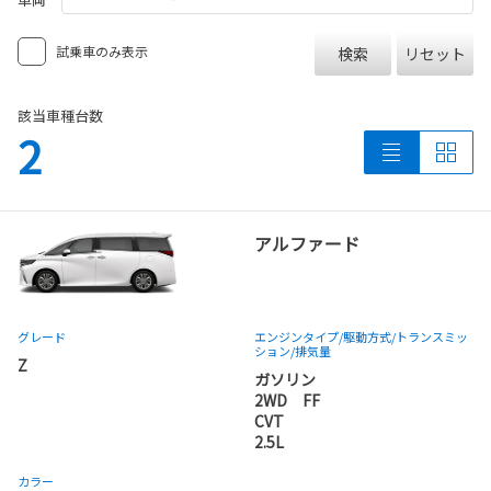
試乗車のみ表示
検索
リセット
該当車種台数
2
アルファード
グレード
エンジンタイプ
/駆動方式/
トランスミッ
ション
/排気量
Z
ガソリン
2WD FF
CVT
2.5L
カラー