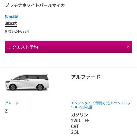
プラチナホワイトパールマイカ
配備店舗
洲本店
0799-24-6794
リクエスト予約
アルファード
グレード
エンジンタイプ
/駆動方式/
トランスミッ
ション
/排気量
Z
ガソリン
2WD FF
CVT
2.5L