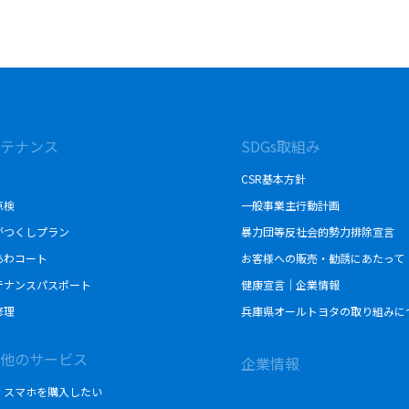
テナンス
SDGs取組み
CSR基本方針
点検
一般事業主行動計画
がつくしプラン
暴力団等反社会的勢力排除宣言
あわコート
お客様への販売・勧誘にあたって
テナンスパスポート
健康宣言｜企業情報
修理
兵庫県オールトヨタの取り組みに
他のサービス
企業情報
・スマホを購入したい