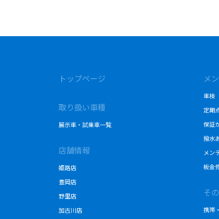
トップページ
メン
車検
取り扱い車種
定期
保証
展示車・試乗車一覧
撥水
店舗情報
メン
板金
姫路店
豊岡店
その
野里店
携帯
加古川店