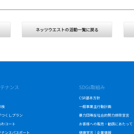
ネッツウエストの活動一覧に戻る
テナンス
SDGs取組み
CSR基本方針
点検
一般事業主行動計画
がつくしプラン
暴力団等反社会的勢力排除宣言
あわコート
お客様への販売・勧誘にあたって
テナンスパスポート
健康宣言｜企業情報